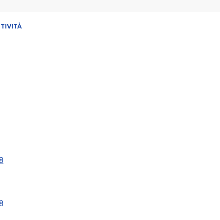
TIVITÀ
8
8