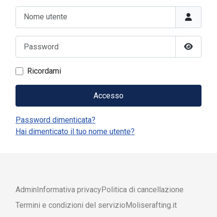
Nome utente
Password
Mostra 
Ricordami
Accesso
Password dimenticata?
Hai dimenticato il tuo nome utente?
Admin
Informativa privacy
Politica di cancellazione
Termini e condizioni del servizio
Moliserafting.it